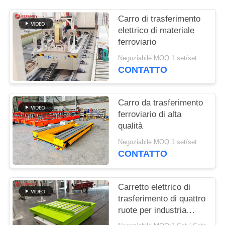
SITO
Carro di trasferimento
elettrico di materiale
PRIVACY
ferroviario
POLICY
Negoziabile MOQ:1 set/set
CONTATTO
Carro da trasferimento
ferroviario di alta
qualità
Negoziabile MOQ:1 set/set
CONTATTO
Carretto elettrico di
trasferimento di quattro
ruote per industria
leggera 1 - capacità di