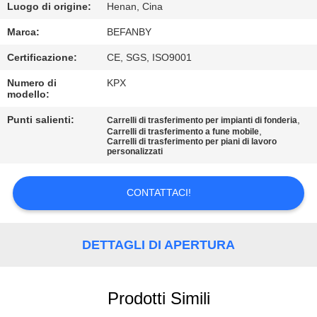
CONTROLLO
Luogo di origine:
Henan, Cina
DI
Marca:
BEFANBY
QUALITÀ
Certificazione:
CE, SGS, ISO9001
Numero di
KPX
CONTATTICI
modello:
Punti salienti:
,
Carrelli di trasferimento per impianti di fonderia
,
Carrelli di trasferimento a fune mobile
NOTIZIE
Carrelli di trasferimento per piani di lavoro
personalizzati
RICHIEDA
CONTATTACI!
UNA
CITAZIONE
DETTAGLI DI APERTURA
MAPPA
Prodotti Simili
DEL