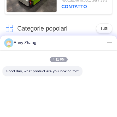
Negoziabile MOQ:1 Set / Sets
carico 300T
CONTATTO
Categorie popolari
Tutti
Anny Zhang
carretto di
carretto non cingolato
trasferimento della
di trasferimento
batteria
4:11 PM
Good day, what product are you looking for?
carretto di
Veicolo guida
trasferimento della
automatico del AGV
ferrovia
Ruote industriali
Carrello motorizzato
Mecanum
di trasferimento