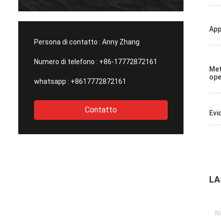
ostra fabbrica. Speri che
interessanti con me. E l'oggetto 
ada bene e che prevedi alla
cominciato lavorato nella nostra 
eravigliosa seguente con
felice di fare la cooperazione con 
App
Persona di contatto :
Anny Zhang
Numero di telefono :
+86-17772872161
Met
ope
whatsapp :
+8617772872161
Contatto
Evi
LA