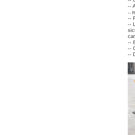
-- 
-- 
--
R
-- 
-- 
sic
car
-- 
-- 
-- 