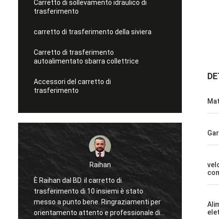
Carretto di sollevamento idraulico di
trasferimento
carretto di trasferimento della siviera
Carretto di trasferimento
autoalimentato sbarra collettrice
DE
Accessori del carretto di
trasferimento
Mat
Gar
Raihan
Mohammed
vel
co
il carretto di
Ciao, è la mia prima volta venire i
i 10 insiemi è stato
visitare due volte la fabbrica dur
bene. Ringraziamenti per
anno, il servizio eccellente mi h
Ali
ele
tento e professionale di
ripetutamente e divide molte co