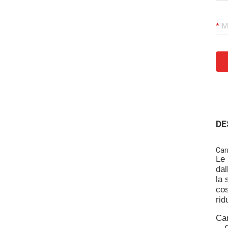
DE
Car
Le 
dal
la 
cos
rid
Car