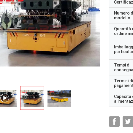
Certifica
Numero d
modello
Quantità 
ordine m
Imballagg
particolar
Tempi di
consegn
Termini di
pagamen
Capacità 
alimenta