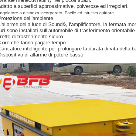
Grande maneouvrability nei piccoli spazi.
Adatto a superfici approssimative, polverose ed irregolari.
egolatore a distanza incorporato. Facile ed intuitivo guidare.
Protezione dell'ambiente
L'allarme della luce di Sound&, l'amplificatore, la fermata mor
uri sono installati sull'automobile di trasferimento orientabil
retto di trasferimento sicuro.
8 ore che fanno pagare tempo
Caricatore intelligente per prolungare la durata di vita della ba
Dispositivo di allarme di potere basso