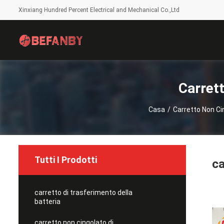
Xinxiang Hundred Percent Electrical and Mechanical Co.,Ltd
Carret
Casa
/
Carretto Non Ci
Tutti I Prodotti
ca
carretto di trasferimento della
batteria
carretto non cingolato di