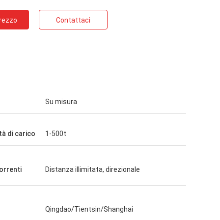
Prezzo
Contattaci
Su misura
à di carico
1-500t
orrenti
Distanza illimitata, direzionale
Qingdao/Tientsin/Shanghai