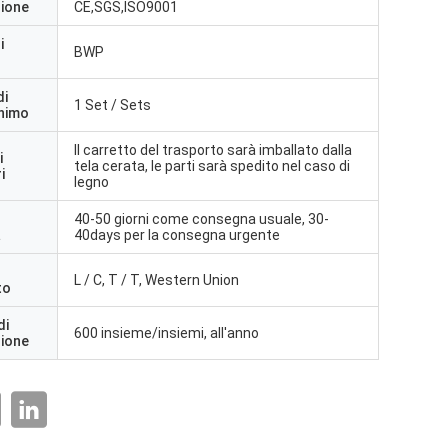
zione
CE,SGS,ISO9001
i
BWP
di
1 Set / Sets
inimo
Il carretto del trasporto sarà imballato dalla
i
tela cerata, le parti sarà spedito nel caso di
i
legno
40-50 giorni come consegna usuale, 30-
a
40days per la consegna urgente
L / C, T / T, Western Union
to
di
600 insieme/insiemi, all'anno
zione