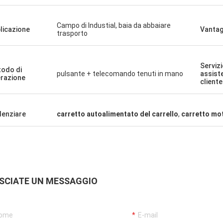
ha
fabbrica,
Campo di Industial, baia da abbaiare
voi.
licazione
Vantag
trasporto
Servizi
odo di
pulsante + telecomando tenuti in mano
assist
razione
cliente
denziare
carretto autoalimentato del carrello
,
carretto mot
SCIATE UN MESSAGGIO