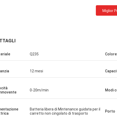
Miglior 
TTAGLI
eriale
Q235
Colore
anzia
12 mesi
Capacit
ocità
0-20m/min
Modi c
Ceyhan
mmovente
n Cina e
Realmente siete una società di 5 stelle. la
ante un
speranza i può essere un cliente di cinque
a mosso
mentazione
Batteria libera di Mintenance guidata per il
stelle!
Porto
ttrica
carretto non cingolato di trasporto
se