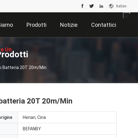
Italian
Siamo
Prodotti
Notizie
Contattici
re Un
rodotti
to Batteria 20T 20m/Min
ntivo
 batteria 20T 20m/Min
origine
Henan, Cina
BEFANBY