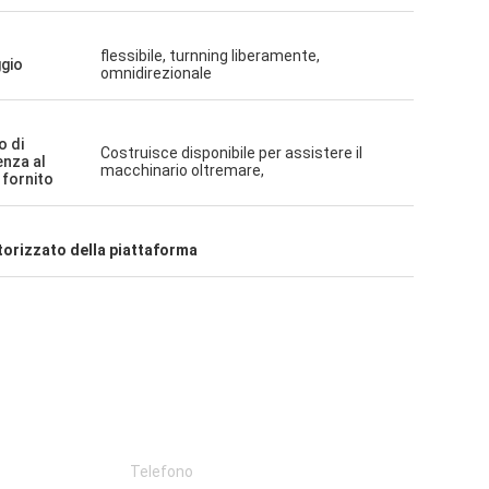
flessibile, turnning liberamente,
gio
omnidirezionale
o di
Costruisce disponibile per assistere il
enza al
macchinario oltremare,
 fornito
orizzato della piattaforma