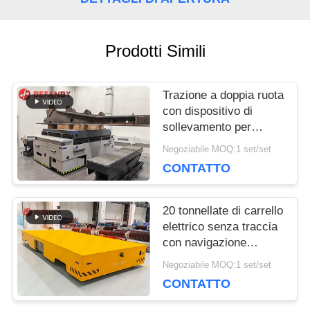
UNA
CITAZIONE
Prodotti Simili
MAPPA
Trazione a doppia ruota
con dispositivo di
DEL
sollevamento per
veicolo di trasferimento
SITO
Negoziabile MOQ:1 set/set
senza rotaie in fabbrica
CONTATTO
PRIVACY
20 tonnellate di carrello
elettrico senza traccia
POLICY
con navigazione
magnetica
Negoziabile MOQ:1 set/set
CONTATTO