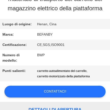
FABBRICA
magazzino elettrico della piattaforma
CONTROLLO
Luogo di origine:
Henan, Cina
DI
Marca:
BEFANBY
QUALITÀ
Certificazione:
CE,SGS,ISO9001
Numero di
BWP
modello:
CONTATTICI
Punti salienti:
,
carretto autoalimentato del carrello
carretto motorizzato della piattaforma
NOTIZIE
CONTATTACI!
RICHIEDA
DETTAGLI DI APERTURA