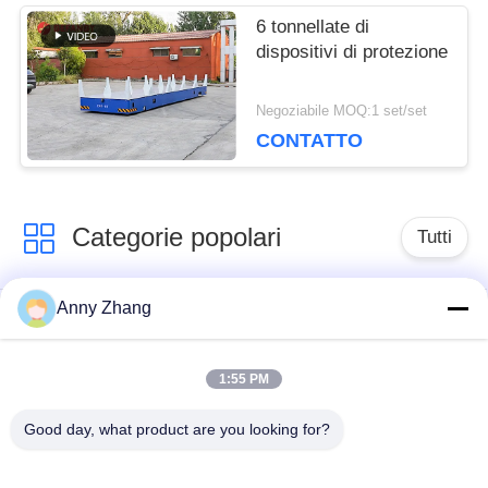
6 tonnellate di
dispositivi di protezione
Negoziabile MOQ:1 set/set
CONTATTO
Categorie popolari
Tutti
Anny Zhang
carretto di
carretto non cingolato
trasferimento della
di trasferimento
batteria
1:55 PM
Good day, what product are you looking for?
carretto di
Veicolo guida
trasferimento della
automatico del AGV
ferrovia