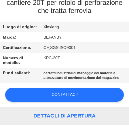
CONTROLLO
cantiere 20T per rotolo di perforazione
che tratta ferrovia
DI
QUALITÀ
Luogo di origine:
Xinxiang
CONTATTICI
Marca:
BEFANBY
Certificazione:
CE,SGS,ISO9001
NOTIZIE
Numero di
KPC-20T
modello:
Punti salienti:
,
RICHIEDA
carretti industriali di maneggio del materiale
attrezzature di movimentazione del magazzino
UNA
CITAZIONE
CONTATTACI!
MAPPA
DETTAGLI DI APERTURA
DEL