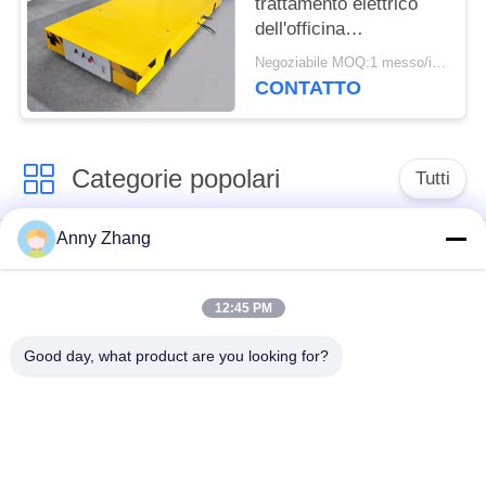
trattamento elettrico
dell'officina
autoalimentato sbarra
Negoziabile MOQ:1 messo/insiemi
collettrice 15T
CONTATTO
Categorie popolari
Tutti
Anny Zhang
carretto di
carretto non cingolato
trasferimento della
di trasferimento
batteria
12:45 PM
Good day, what product are you looking for?
carretto di
Veicolo guida
trasferimento della
automatico del AGV
ferrovia
Ruote industriali
Carrello motorizzato