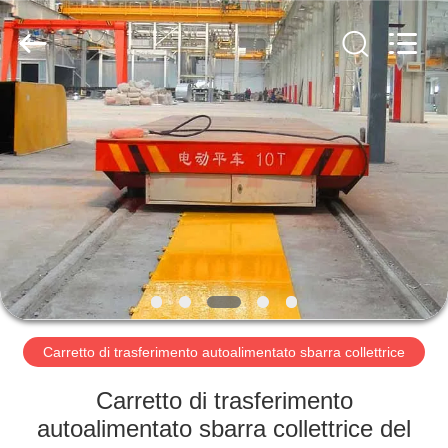
Xinxiang
Hundred
Percent
Electrical
and
Mechanical
Co.,Ltd.
All
CASA
Rights
Reserved.
PRODOTTI
CIRCA
NOI
GIRO
DELLA
Carretto di trasferimento autoalimentato sbarra collettrice
FABBRICA
Carretto di trasferimento
autoalimentato sbarra collettrice del