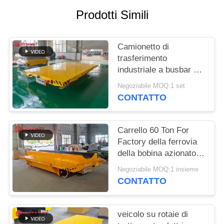
SITO
Prodotti Simili
PRIVACY
Camionetto di
POLICY
trasferimento
industriale a busbar a
10 T
Negoziabile MOQ:1 set
CONTATTO
Carrello 60 Ton For
Factory della ferrovia
della bobina azionato
sbarra collettrice
Negoziabile MOQ:1 insieme
CONTATTO
veicolo su rotaie di