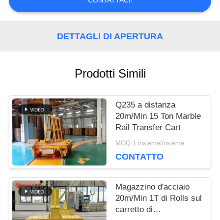
CONTATTACI!
UNA
CITAZIONE
DETTAGLI DI APERTURA
MAPPA
Prodotti Simili
DEL
SITO
Q235 a distanza
20m/Min 15 Ton Marble
Rail Transfer Cart
PRIVACY
MOQ:1 insieme/insieme
CONTATTO
POLICY
Magazzino d'acciaio
20m/Min 1T di Rolls sul
carretto di