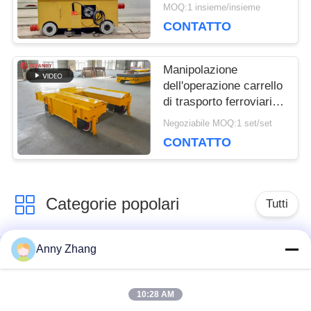
trasferimento della
MOQ:1 insieme/insieme
ferrovia
CONTATTO
Manipolazione
dell'operazione carrello
di trasporto ferroviario
a bassa tensione per
Negoziabile MOQ:1 set/set
campo industriale
CONTATTO
Categorie popolari
Tutti
Anny Zhang
carretto di
carretto non cingolato
trasferimento della
di trasferimento
batteria
10:28 AM