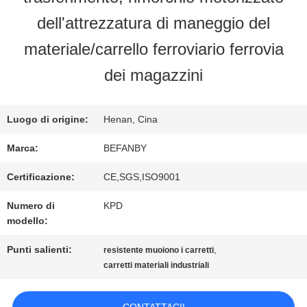
FABBRICA
dell'attrezzatura di maneggio del
materiale/carrello ferroviario ferrovia
CONTROLLO
dei magazzini
DI
Luogo di origine:
Henan, Cina
QUALITÀ
Marca:
BEFANBY
CONTATTICI
Certificazione:
CE,SGS,ISO9001
Numero di
KPD
modello:
NOTIZIE
Punti salienti:
,
resistente muoiono i carretti
carretti materiali industriali
RICHIEDA