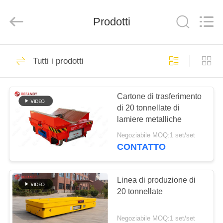
Xinxiang
Hundred
Percent
Prodotti
Electrical
and
Mechanical
Co.,Ltd.
All
CASA
323
Rights
Reserved.
Tutti i prodotti
carretto di
PRODOTTI
trasferimento della
Cartone di trasferimento
di 20 tonnellate di
batteria
CIRCA
lamiere metalliche
NOI
Negoziabile MOQ:1 set/set
CONTATTO
360
GIRO
carretto non
DELLA
Linea di produzione di
20 tonnellate
FABBRICA
cingolato di
trasferimento
Negoziabile MOQ:1 set/set