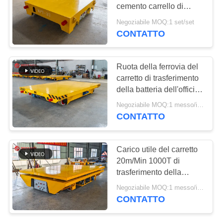
SITO
cemento carrello di
trasferimento di bobine
Negoziabile MOQ:1 set/set
di cavi
PRIVACY
CONTATTO
9
POLICY
Ruote industriali
Ruota della ferrovia del
Mecanum
carretto di trasferimento
della batteria dell'officina
5t per lo spostamento di
Negoziabile MOQ:1 messo/insiemi
marmo delle lastre
CONTATTO
84
Carico utile del carretto
Carrello motorizzato
20m/Min 1000T di
trasferimento della
di trasferimento
batteria della ferrovia
Negoziabile MOQ:1 messo/insiemi
dell'officina
CONTATTO