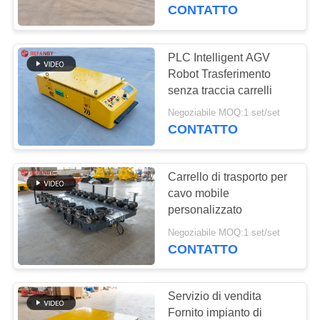
CONTROLLO
CONTATTO
DI
QUALITÀ
PLC Intelligent AGV
172
Robot Trasferimento
carretto di
senza traccia carrelli
CONTATTICI
trasferimento della
Negoziabile MOQ:1 set/set
CONTATTO
NOTIZIE
ferrovia
Carrello di trasporto per
RICHIEDA
cavo mobile
UNA
personalizzato
146
CITAZIONE
Negoziabile MOQ:1 set/set
Veicolo guida
CONTATTO
automatico del AGV
MAPPA
Servizio di vendita
DEL
Fornito impianto di