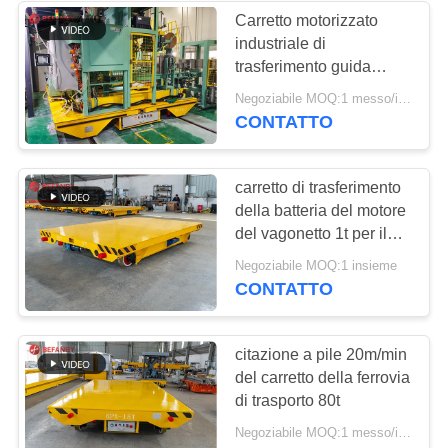
Carretto motorizzato
industriale di
119
trasferimento guida
Carretto elettrico di
ferrovia a pile
Negoziabile MOQ:1 messo/insiemi
CONTATTO
trasferimento
carretto di trasferimento
della batteria del motore
del vagonetto 1t per il
maneggio del materiale
41
Negoziabile MOQ:1 insieme
CONTATTO
Carretti materiali di
trasferimento
citazione a pile 20m/min
del carretto della ferrovia
di trasporto 80t
Negoziabile MOQ:1 messo/insiemi